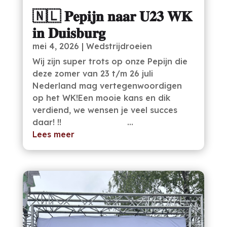
🇳🇱 𝐏𝐞𝐩𝐢𝐣𝐧 𝐧𝐚𝐚𝐫 𝐔𝟐𝟑 𝐖𝐊
𝐢𝐧 𝐃𝐮𝐢𝐬𝐛𝐮𝐫𝐠
mei 4, 2026
|
Wedstrijdroeien
Wij zijn super trots op onze Pepijn die
deze zomer van 23 t/m 26 juli
Nederland mag vertegenwoordigen
op het WK!Een mooie kans en dik
verdiend, we wensen je veel succes
daar! !! ...
Lees meer