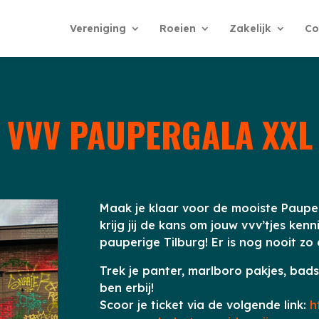
Vereniging
Roeien
Zakelijk
Co
VVV PAUPERGALA XXL
Maak je klaar voor de mooiste Pauperga
krijg jij de kans om jouw vvv’tjes ke
pauperige Tilburg! Er is nog nooit z
Trek je panter, marlboro pakjes, bads
ben erbij!
Scoor je ticket via de volgende link:
h