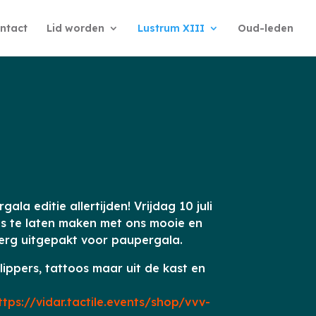
ntact
Lid worden
Lustrum XIII
Oud-leden
la editie allertijden! Vrijdag 10 juli
nnis te laten maken met ons mooie en
o erg uitgepakt voor paupergala.
lippers, tattoos maar uit de kast en
ttps://vidar.tactile.events/shop/vvv-