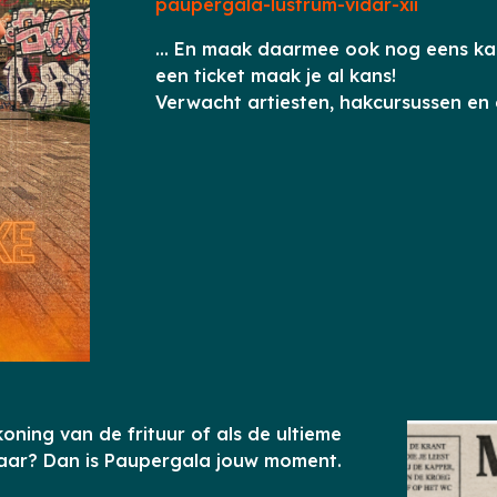
paupergala-lustrum-vidar-xii
… En maak daarmee ook nog eens kan
een ticket maak je al kans!
Verwacht artiesten, hakcursussen en 
koning van de frituur of als de ultieme
laar? Dan
is Paupergala jouw moment.