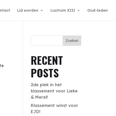
ntact
Lid worden
Lustrum XIII
Oud-leden
Zoeken
RECENT
te
POSTS
2de plek in het
klassement voor Lieke
& Merel!
Klassement winst voor
EJD!