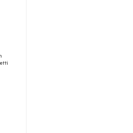
n
etti