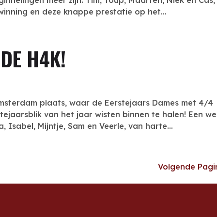
nnelingen meer zijn. Tim, Youp, Maarten, Niek en Cas,
rwinning en deze knappe prestatie op het...
 DE H4K!
msterdam plaats, waar de Eerstejaars Dames met 4/4
ejaarsblik van het jaar wisten binnen te halen! Een we
, Isabel, Mijntje, Sam en Veerle, van harte...
Volgende Pagi