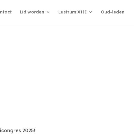
ntact
Lid worden
Lustrum XIII
Oud-leden
!
icongres 2025!